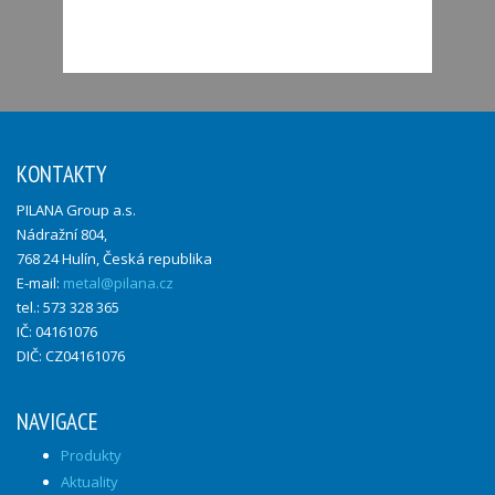
KONTAKTY
PILANA Group a.s.
Nádražní 804,
768 24 Hulín, Česká republika
E-mail:
metal@pilana.cz
tel.: 573 328 365
IČ: 04161076
DIČ: CZ04161076
NAVIGACE
Produkty
Aktuality