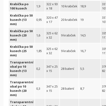
Krabička po
322 x 93
33
1,9
10 krabiček
18,9
100 kusech
x 18
10
Krabička po 50
320 x 47
33
kusech (13
0,95
20 krabiček
19
x 17
10
mm)
Krabička po 50
325 x 62
33
kusech (20
1,6
9 krabiček
14,5
x 32
11
mm)
Krabička po 50
325 x 62
33
kusech (25
1,85
9 krabiček
16,7
x 32
11
mm)
Transparentní
obal po 10
347 x 25
37
0,2
28 balení
5,5
kusech (13
x 15
82
mm)
Transparentní
obal po 10
347 x 25
37
0,3
28 balení
8,7
kusech (20
x 15
82
mm)
Transparentní