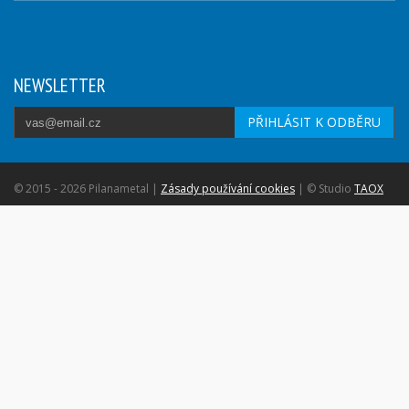
NEWSLETTER
PŘIHLÁSIT K ODBĚRU
© 2015 - 2026 Pilanametal |
Zásady používání cookies
| © Studio
TAOX