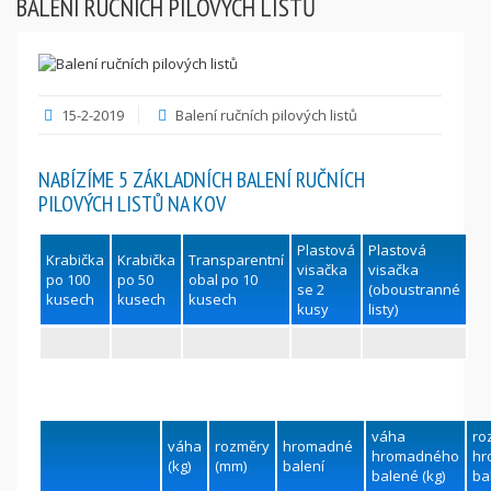
BALENÍ RUČNÍCH PILOVÝCH LISTŮ
15-2-2019
Balení ručních pilových listů
NABÍZÍME 5 ZÁKLADNÍCH BALENÍ RUČNÍCH
PILOVÝCH LISTŮ NA KOV
Plastová
Plastová
Krabička
Krabička
Transparentní
visačka
visačka
po 100
po 50
obal po 10
se 2
(oboustranné
kusech
kusech
kusech
kusy
listy)
váha
ro
váha
rozměry
hromadné
hromadného
hr
(kg)
(mm)
balení
balené (kg)
ba