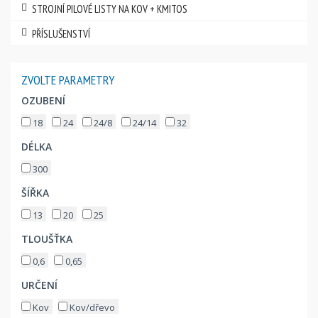
STROJNÍ PILOVÉ LISTY NA KOV + KMITOS
PŘÍSLUŠENSTVÍ
ZVOLTE PARAMETRY
OZUBENÍ
18
24
24/8
24/14
32
DÉLKA
300
ŠÍŘKA
13
20
25
TLOUŠŤKA
0,6
0,65
URČENÍ
Kov
Kov/dřevo