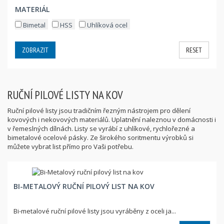
MATERIÁL
Bimetal
HSS
Uhlíková ocel
ZOBRAZIT
RESET
RUČNÍ PILOVÉ LISTY NA KOV
Ruční pilové listy jsou tradičním řezným nástrojem pro dělení
kovových i nekovových materiálů. Uplatnění naleznou v domácnosti i
v řemeslných dílnách. Listy se vyrábí z uhlíkové, rychlořezné a
bimetalové ocelové pásky. Ze širokého soritmentu výrobků si
můžete vybrat list přímo pro Vaši potřebu.
BI-METALOVÝ RUČNÍ PILOVÝ LIST NA KOV
Bi-metalové ruční pilové listy jsou vyráběny z oceli ja...